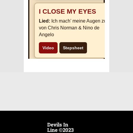
I CLOSE MY EYES
Lied:
Ich mach' meine Augen zu
von Chris Norman & Nino de
Angelo
Video
Stepsheet
I'M ON MY WAY
Lied:
Toora Loora Lay von
Celtic Thunder
Video
Stepsheet
INSANE
Devils In
Line ©2023